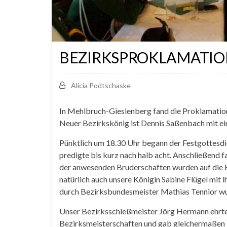
BEZIRKSPROKLAMATIO
Alicia Podtschaske
In Mehlbruch-Gieslenberg fand die Proklamation
Neuer Bezirkskönig ist Dennis Saßenbach mit ei
Pünktlich um 18.30 Uhr begann der Festgottesdien
predigte bis kurz nach halb acht. Anschließend fa
der anwesenden Bruderschaften wurden auf die B
natürlich auch unsere Königin Sabine Flügel mi
durch Bezirksbundesmeister Mathias Tennior wur
Unser Bezirksschießmeister Jörg Hermann ehrte z
Bezirksmeisterschaften und gab gleichermaßen bek