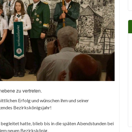
nebene zu vertreten.
ittlichen Erfolg und wünschen ihm und seiner
egendes Bezirkskönigsjahr!
begleitet hatte, blieb bis in die späten Abendstunden bei
 dem neuen Bezirkskönig.