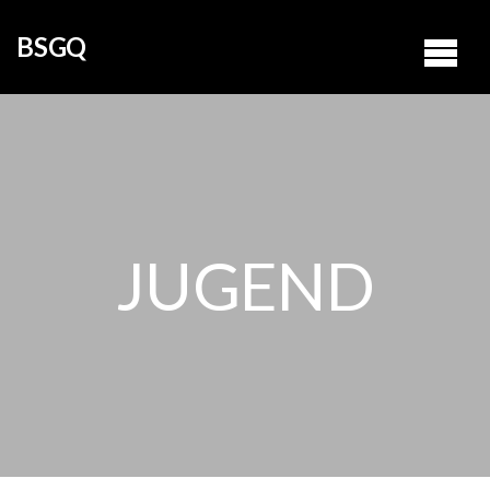
BSGQ
JUGEND