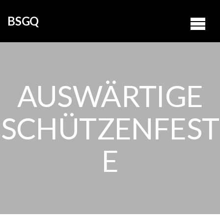
BSGQ
AUSWÄRTIGE
SCHÜTZENFEST
E